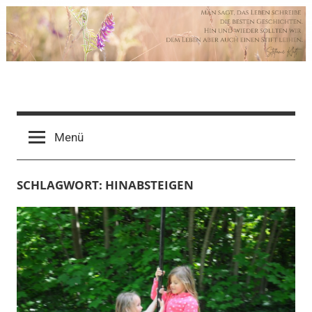
Zum
Inhalt
springen
Autorin
Stefanie
Menü
Kloft
SCHLAGWORT:
HINABSTEIGEN