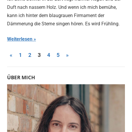
Duft nach nassem Holz. Und wenn ich mich bemühe,
kann ich hinter dem blaugrauen Firmament der
Dämmerung die Sterne singen hören. Es wird Frühling.
Weiterlesen
«
Vorherige
1
2
3
4
5
Nächste
»
Beitragsnavigation
Beiträge
Beiträge
ÜBER MICH