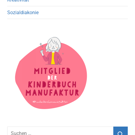
Sozialdiakonie
S